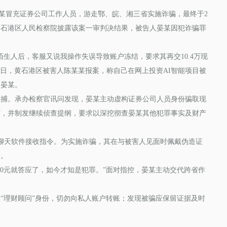
晏某冒充证券公司工作人员，游走鄂、皖、湘三省实施诈骗，最终于2
5日，黄石港区人民检察院披露该案一审判决结果，被告人晏某因犯诈骗罪
人后，客服又说我操作失误导致账户冻结，要求其再交10.4万现
25日，黄石港区被害人陈某某报案，称自己在网上投资AI智能项目被
的晏某。
。承办检察官讯问发现，晏某主动虚构证券公司人员身份骗取现
捕，并制发继续侦查提纲，要求以深挖彻查晏某其他犯罪事实及财产
聊天软件接收指令。为实施诈骗，其在与被害人见面时佩戴伪造证
金。
00元就答应了，如今才知是犯罪。”面对指控，晏某主动交代跨省作
理财顾问”身份，切勿向私人账户转账；发现被骗应保留证据及时