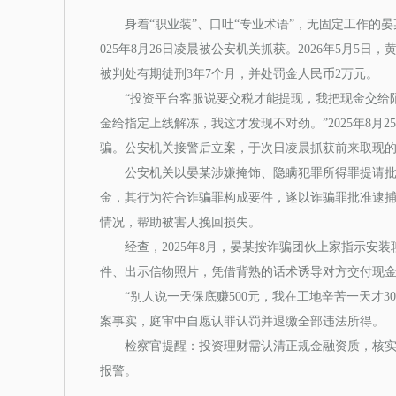
身着“职业装”、口吐“专业术语”，无固定工作的
025年8月26日凌晨被公安机关抓获。2026年5月
被判处有期徒刑3年7个月，并处罚金人民币2万元。
“投资平台客服说要交税才能提现，我把现金交给陌生
金给指定上线解冻，我这才发现不对劲。”2025年8月
骗。公安机关接警后立案，于次日凌晨抓获前来取现
公安机关以晏某涉嫌掩饰、隐瞒犯罪所得罪提请批捕
金，其行为符合诈骗罪构成要件，遂以诈骗罪批准逮
情况，帮助被害人挽回损失。
经查，2025年8月，晏某按诈骗团伙上家指示安装
件、出示信物照片，凭借背熟的话术诱导对方交付现
“别人说一天保底赚500元，我在工地辛苦一天才3
案事实，庭审中自愿认罪认罚并退缴全部违法所得。
检察官提醒：投资理财需认清正规金融资质，核实“
报警。